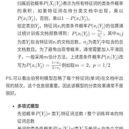
P
(
X
i
|
Y
j
)
(
|
)
归属后验概率
表示为所有特征词的类条件概率
P
X
Y
i
j
的乘积，如果特征词在待分类文档中出现，乘以
P
(
x
i
|
Y
j
)
1
−
P
(
x
i
|
Y
j
)
(
|
)
1
−
(
|
)
，否则，乘以
。
P
x
Y
P
x
Y
i
j
i
j
P
(
x
i
|
Y
j
)
Y
j
x
i
(
|
)
给定类别
，特征词
的类条件概率
的估算通
Y
x
P
x
Y
j
i
i
j
P
(
x
i
|
Y
j
)
=
n
i
j
n
j
n
i
j
n
(
|
)
=
i
j
过统计训练文档频数得到：
，其中
P
x
Y
n
j
i
j
i
n
j
Y
j
Y
j
x
i
n
j
为类
包含特征词
的文档总数，
为类
中包含的总
Y
x
n
Y
j
i
j
j
文档数目。为了避免出现零概率，通常需要加入平滑因
P
(
x
i
|
Y
j
)
m
(
|
)
子，一般采用
估计方法，上述类条件概率
改
m
P
x
Y
i
j
P
(
x
i
|
Y
j
)
=
1
+
n
i
j
2
+
n
j
p
=
1
/
2
1
+
m
=
2
n
(
|
)
=
=
2
=
1
/
2
i
j
写为
例如取
，
P
x
Y
m
p
i
j
2
+
n
j
PS.可以看出伯努利模型忽略了每个特征词(单词)在文档中出
现的频次，这个信息很重要。因此该模型的分类效果通常不是
很好。
多项式模型
P
(
Y
j
)
Y
j
(
)
先验概率
= 类
特征词总数 / 整个训练样本的特
P
Y
Y
j
j
征词总数
P
(
x
i
|
Y
j
)
Y
j
x
i
(
|
)
单词的类条件概率
=(类
下单词
在各个文档
P
x
Y
Y
x