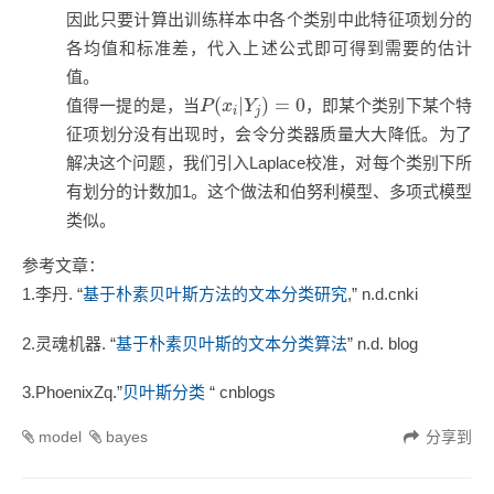
因此只要计算出训练样本中各个类别中此特征项划分的
各均值和标准差，代入上述公式即可得到需要的估计
值。
P
(
x
i
|
Y
j
)
=
0
(
|
)
=
0
值得一提的是，当
，即某个类别下某个特
P
x
Y
i
j
征项划分没有出现时，会令分类器质量大大降低。为了
解决这个问题，我们引入Laplace校准，对每个类别下所
有划分的计数加1。这个做法和伯努利模型、多项式模型
类似。
参考文章：
1.李丹. “
基于朴素贝叶斯方法的文本分类研究
,” n.d.cnki
2.灵魂机器. “
基于朴素贝叶斯的文本分类算法
” n.d. blog
3.PhoenixZq.”
贝叶斯分类
“ cnblogs
model
bayes
分享到