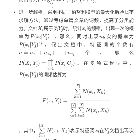
j
i
j
Y
j
进一步解释，采用不同于伯努利模型的最大化后验概率
求解方法，通过考虑单篇文章的词频，提高了分类能
X
i
Y
j
x
i
力。文档
属于类
时，统计
的频率，出现一次的概
X
Y
x
i
j
i
P
(
x
i
|
Y
j
）
n
k
(
|
）
率为
，那么，同时出现
次的概率为
P
x
Y
n
i
j
k
P
(
x
i
|
Y
j
)
n
k
(
|
)
n
。假定文档中，特征词的个数有
P
x
Y
k
i
j
n
=
n
x
1
+
n
x
2
+
.
.
.
+
n
x
k
=
+
+
.
.
.
+
个。那么
n
n
n
n
x
x
x
1
2
k
P
(
X
i
|
Y
j
)
=
∏
i
=
1
n
P
(
x
i
|
C
j
)
n
(
|
)
=
(
|
)
∏
。在多项式模型中，
P
X
Y
P
x
C
i
j
i
j
=
1
i
P
(
x
i
|
Y
j
)
(
|
)
的词频估算为
P
x
Y
i
j
P
(
x
i
|
Y
j
)
=
∑
k
=
1
|
X
|
N
(
x
i
,
X
k
)
∑
i
=
1
|
V
|
∑
k
=
1
|
|
|
X
(
,
)
∑
N
x
X
i
k
=
1
k
(
|
)
=
P
x
Y
i
j
|
|
|
|
V
X
(
,
)
∑
∑
N
x
X
i
k
=
1
=
1
i
k
∑
k
=
1
|
X
|
N
(
x
i
,
X
k
)
|
|
X
Y
j
x
i
(
,
)
∑
，其中，
表示特征词
在
文档出现次
N
x
X
x
Y
i
i
j
k
=
1
k
∑
i
=
1
|
V
|
∑
k
=
1
|
X
|
N
(
x
i
,
X
k
)