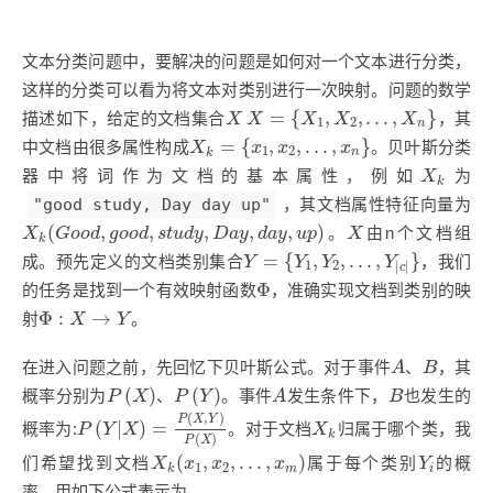
文本分类问题中，要解决的问题是如何对一个文本进行分类，
这样的分类可以看为将文本对类别进行一次映射。问题的数学
X
=
{
X
1
,
X
2
,
.
.
.
,
X
n
}
X
=
{
,
,
.
.
.
,
}
描述如下，给定的文档集合
，其
X
X
X
X
X
1
2
n
X
k
=
{
x
1
,
x
2
,
.
.
.
,
x
n
}
=
{
,
,
.
.
.
,
}
中文档由很多属性构成
。贝叶斯分类
X
x
x
x
1
2
n
k
X
k
器中将词作为文档的基本属性，例如
为
X
k
"good study, Day day up"
，其文档属性特征向量为
X
k
(
G
o
o
d
,
g
o
o
d
,
s
t
u
d
y
,
D
a
y
,
d
a
y
,
u
p
)
X
(
,
,
,
,
,
)
。
由n个文档组
X
G
o
o
d
g
o
o
d
s
t
u
d
y
D
a
y
d
a
y
u
p
X
k
Y
=
{
Y
1
,
Y
2
,
.
.
.
,
Y
|
c
|
}
=
{
,
,
.
.
.
,
}
成。预先定义的文档类别集合
，我们
Y
Y
Y
Y
1
2
|
|
c
Φ
Φ
的任务是找到一个有效映射函数
，准确实现文档到类别的映
Φ
:
X
→
Y
Φ
:
→
射
。
X
Y
A
B
在进入问题之前，先回忆下贝叶斯公式。对于事件
、
，其
A
B
P
(
X
)
P
(
Y
)
A
B
(
)
(
)
概率分别为
、
。事件
发生条件下，
也发生的
P
X
P
Y
A
B
P
(
Y
|
X
)
=
P
(
X
,
Y
)
P
(
X
)
(
,
)
X
k
P
X
Y
(
|
)
=
概率为:
。对于文档
归属于哪个类，我
P
Y
X
X
k
(
)
P
X
X
k
(
x
1
,
x
2
,
.
.
.
,
x
m
)
Y
i
(
,
,
.
.
.
,
)
们希望找到文档
属于每个类别
的概
X
x
x
x
Y
1
2
m
i
k
率，用如下公式表示为