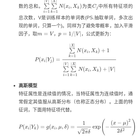
|
|
|
|
V
X
C
j
(
,
)
∑
∑
数的总和。
为类
中所有特征项的
N
x
X
C
i
j
k
=
1
=
1
i
k
总次数，V是训练样本的单词表(PS.抽取单词，多次出
现的单词，只算一个)。同样为了避免零概率，加入平滑
p
=
1
/
|
V
|
m
=
V
=
=
1
/
|
|
因子，取
，
，公式更新为：
m
V
p
V
P
(
x
i
|
Y
j
)
=
∑
k
=
1
|
X
|
N
(
x
i
,
X
k
)
+
1
∑
i
=
1
|
V
|
∑
k
=
1
|
|
|
X
(
,
)
+
1
∑
N
x
X
i
k
=
1
k
(
|
)
=
P
x
Y
i
j
|
|
|
|
V
X
(
,
)
+
|
|
∑
∑
N
x
X
V
i
k
=
1
=
1
i
k
高斯模型
特征属性是连续值的情况，当特征属性为连续值时，通
常假定其值服从高斯分布（也称正态分布）。上面的特
征词，下面用特征项代替。
P
(
x
i
|
Y
k
)
=
g
(
x
i
,
μ
,
δ
)
=
1
2
π
δ
exp
(
−
(
x
−
μ
)
2
2
δ
2
)
2
(
)
(
−
)
1
x
μ
(
|
)
=
(
,
,
)
=
exp
−
P
x
Y
g
x
μ
δ
i
i
k
2
2
√
2
δ
π
δ