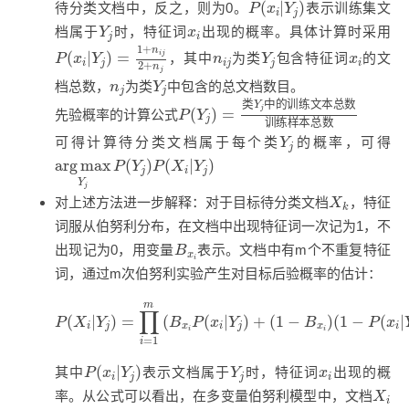
P
(
x
i
|
Y
j
)
(
|
)
待分类文档中，反之，则为0。
表示训练集文
P
x
Y
i
j
Y
j
x
i
档属于
时，特征词
出现的概率。具体计算时采用
Y
x
j
i
P
(
x
i
|
Y
j
)
=
1
+
n
i
j
2
+
n
j
1
+
Y
j
n
n
i
j
x
i
(
|
)
=
i
j
，其中
为类
包含特征词
的文
P
x
Y
n
Y
x
i
j
i
j
j
i
2
+
n
j
Y
j
n
j
档总数，
为类
中包含的总文档数目。
n
Y
j
j
P
(
Y
j
)
=
类
Y
j
中
的
训
练
文
本
总
数
训
类
中
的
训
练
文
本
总
数
Y
j
(
)
=
先验概率的计算公式
P
Y
j
训
练
样
本
总
数
Y
j
可得计算待分类文档属于每个类
的概率，可得
Y
j
arg
max
Y
j
P
(
Y
j
)
P
(
X
i
|
Y
j
)
arg
max
(
)
(
|
)
P
Y
P
X
Y
j
i
j
Y
j
X
k
对上述方法进一步解释：对于目标待分类文档
，特征
X
k
词服从伯努利分布，在文档中出现特征词一次记为1，不
B
x
i
出现记为0，用变量
表示。文档中有m个不重复特征
B
x
i
词，通过m次伯努利实验产生对目标后验概率的估计：
P
(
X
i
|
Y
j
)
=
∏
i
=
1
m
(
B
x
i
P
(
x
i
|
Y
j
)
+
(
1
−
B
x
i
)
(
1
−
P
(
x
i
|
Y
j
m
∏
(
|
)
=
(
(
|
)
+
(
1
−
)
(
1
−
(
|
P
X
Y
B
P
x
Y
B
P
x
i
j
x
i
j
x
i
i
i
=
1
i
P
(
x
i
|
Y
j
)
Y
j
x
i
(
|
)
其中
表示文档属于
时，特征词
出现的概
P
x
Y
Y
x
i
j
j
i
X
i
率。从公式可以看出，在多变量伯努利模型中，文档
X
i