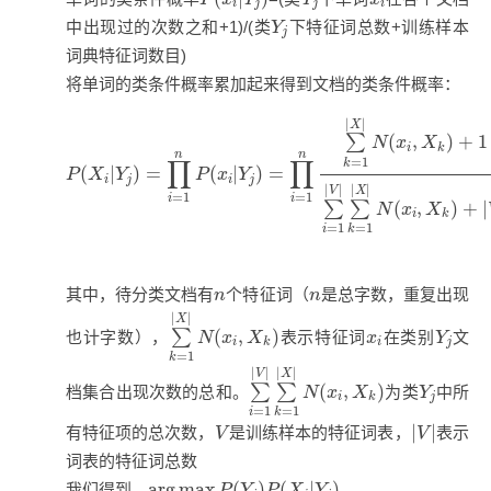
i
j
j
i
Y
j
中出现过的次数之和+1)/(类
下特征词总数+训练样本
Y
j
词典特征词数目)
将单词的类条件概率累加起来得到文档的类条件概率：
P
(
X
i
|
Y
j
)
=
∏
i
=
1
n
P
(
x
i
|
Y
j
)
=
∏
i
=
1
n
∑
k
=
1
|
X
|
N
(
x
i
,
X
k
)
+
|
|
X
(
,
)
+
1
∑
N
x
X
i
k
n
n
∏
∏
=
1
k
(
|
)
=
(
|
)
=
P
X
Y
P
x
Y
i
j
i
j
|
|
|
|
V
X
=
1
=
1
i
i
(
,
)
+
|
∑
∑
N
x
X
i
k
=
1
=
1
i
k
n
n
其中，待分类文档有
个特征词（
是总字数，重复出现
n
n
∑
k
=
1
|
X
|
N
(
x
i
,
X
k
)
|
|
X
Y
j
x
i
(
,
)
∑
也计字数），
表示特征词
在类别
文
N
x
X
x
Y
i
i
j
k
=
1
k
∑
i
=
1
|
V
|
∑
k
=
1
|
X
|
N
(
x
i
,
X
k
)
|
|
|
|
V
X
Y
j
(
,
)
∑
∑
档集合出现次数的总和。
为类
中所
N
x
X
Y
i
j
k
=
1
=
1
i
k
|
V
|
V
|
|
有特征项的总次数，
是训练样本的特征词表，
表示
V
V
词表的特征词总数
arg
max
Y
j
P
(
Y
j
)
P
(
X
i
|
Y
j
)
arg
max
(
)
(
|
)
我们得到，
P
Y
P
X
Y