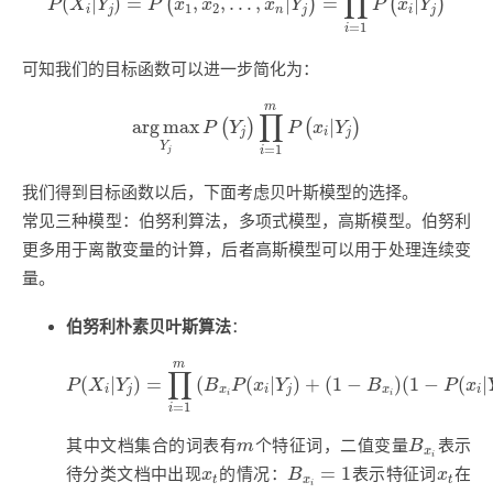
∏
(
|
)
=
,
,
…
,
|
=
|
(
)
(
)
P
X
Y
P
x
x
x
Y
P
x
Y
1
2
i
j
n
j
i
j
=
1
i
可知我们的目标函数可以进一步简化为：
arg
max
Y
j
P
(
Y
j
)
∏
i
=
1
m
P
(
x
i
|
Y
j
)
m
∏
arg
max
|
(
)
(
)
P
Y
P
x
Y
j
i
j
Y
=
1
i
j
我们得到目标函数以后，下面考虑贝叶斯模型的选择。
常见三种模型：伯努利算法，多项式模型，高斯模型。伯努利
更多用于离散变量的计算，后者高斯模型可以用于处理连续变
量。
伯努利朴素贝叶斯算法
：
P
(
X
i
|
Y
j
)
=
∏
i
=
1
m
(
B
x
i
P
(
x
i
|
Y
j
)
+
(
1
−
B
x
i
)
(
1
−
P
(
x
i
|
Y
j
m
∏
(
|
)
=
(
(
|
)
+
(
1
−
)
(
1
−
(
|
P
X
Y
B
P
x
Y
B
P
x
i
j
x
i
j
x
i
i
i
=
1
i
B
x
i
m
其中文档集合的词表有
个特征词，二值变量
表示
m
B
x
i
B
x
i
=
1
x
t
x
t
=
1
待分类文档中出现
的情况：
表示特征词
在
x
B
x
t
x
t
i