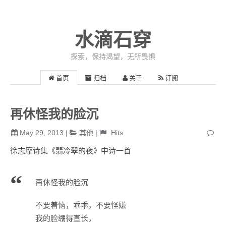
水滴石穿
探索，保持渴望，无所畏惧
首页
归档
关于
订阅
再休怪我的脸沉
May 29, 2013
|
其他
|
Hits
徐志摩诗集《翡冷翠的夜》中诗一首
再休怪我的脸沉
不要着恼，乖乖，不要怪嫌
我的脸绷得直长，