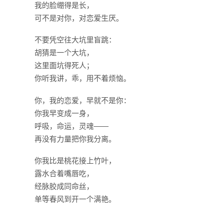
我的脸绷得是长，
可不是对你，对恋爱生厌。
不要凭空往大坑里盲跳：
胡猜是一个大坑，
这里面坑得死人；
你听我讲，乖，用不着烦恼。
你，我的恋爱，早就不是你：
你我早变成一身，
呼吸，命运，灵魂——
再没有力量把你我分离。
你我比是桃花接上竹叶，
露水合着嘴唇吃，
经脉胶成同命丝，
单等春风到开一个满艳。